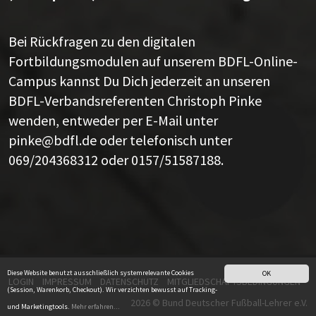
Bei Rückfragen zu den digitalen
Fortbildungsmodulen auf unserem BDFL-Online-
Campus kannst Du Dich jederzeit an unseren
BDFL-Verbandsreferenten Christoph Pinke
wenden, entweder per E-Mail unter
pinke@bdfl.de
oder telefonisch unter
069/204368312 oder 0157/51587188.
Diese Website benutzt ausschließlich systemrelevante Cookies
OK
LOGIN
IMPRESSUM
DATENSCHUTZ
MITGLIEDSCHAFTSBEDINGUNGEN
(Session, Warenkorb, Checkout). Wir verzichten bewusst auf Tracking-
2026 © Bund Deutscher Fußball-Lehrer e.V.
und Marketingtools.
Mehr erfahren...