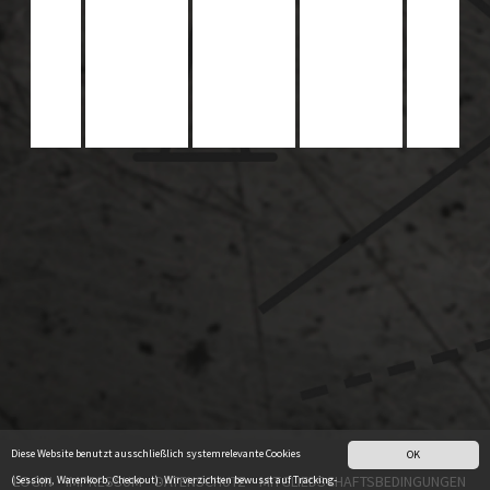
Diese Website benutzt ausschließlich systemrelevante Cookies
OK
LOGIN
IMPRESSUM
DATENSCHUTZ
MITGLIEDSCHAFTSBEDINGUNGEN
(Session, Warenkorb, Checkout). Wir verzichten bewusst auf Tracking-