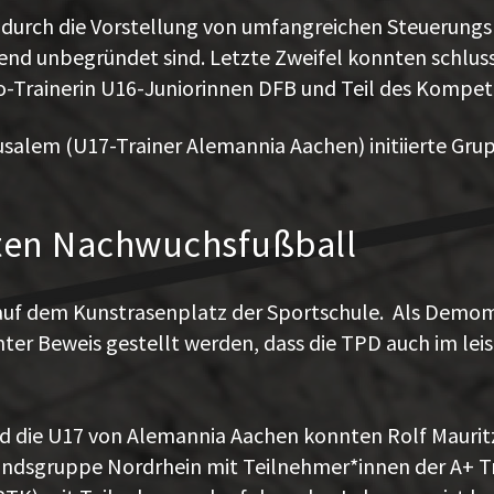
e durch die Vorstellung von umfangreichen Steuerungsm
end unbegründet sind. Letzte Zweifel konnten schlus
o-Trainerin U16-Juniorinnen DFB und Teil des Kompe
salem (U17-Trainer Alemannia Aachen) initiierte Grup
erten Nachwuchsfußball
 auf dem Kunstrasenplatz der Sportschule. Als Demom
nter Beweis gestellt werden, dass die TPD auch im le
d die U17 von Alemannia Aachen konnten Rolf Mauritz 
andsgruppe Nordrhein mit Teilnehmer*innen der A+ Tr