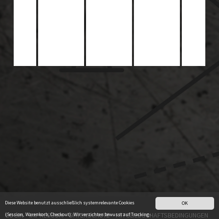
Diese Website benutzt ausschließlich systemrelevante Cookies
OK
LOGIN
IMPRESSUM
DATENSCHUTZ
MITGLIEDSCHAFTSBEDINGUNGEN
(Session, Warenkorb, Checkout). Wir verzichten bewusst auf Tracking-